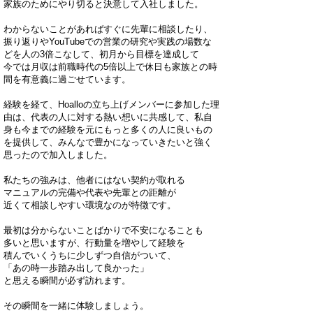
家族のためにやり切ると決意して入社しました。
わからないことがあればすぐに先輩に相談したり、
振り返りやYouTubeでの営業の研究や実践の場数な
どを人の3倍こなして、初月から目標を達成して
今では月収は前職時代の5倍以上で休日も家族との時
間を有意義に過ごせています。
経験を経て、Hoalloの立ち上げメンバーに参加した理
由は、代表の人に対する熱い想いに共感して、私自
身も今までの経験を元にもっと多くの人に良いもの
を提供して、みんなで豊かになっていきたいと強く
思ったので加入しました。
私たちの強みは、他者にはない契約が取れる
マニュアルの完備や代表や先輩との距離が
近くて相談しやすい環境なのが特徴です。
最初は分からないことばかりで不安になることも
多いと思いますが、行動量を増やして経験を
積んでいくうちに少しずつ自信がついて、
「あの時一歩踏み出して良かった」
と思える瞬間が必ず訪れます。
​その瞬間を一緒に体験しましょう。​