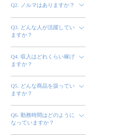
タッフのほとんどが未経験からス
Q2. ノルマはありますか？
タートしています。 研修や先輩同
行があるので、営業経験がなくて
A. 厳しいノルマはありません。
も安心して始められます。
目標はありますが、チームでサポ
Q3. どんな人が活躍してい
ートしながら達成を目指します。
ますか？
無理な営業を強制することはあり
ませんので安心してください。
A. 学歴や経験に関係なく、素直な
心を持っていて行動量に出せる方
Q4. 収入はどれくらい稼げ
が活躍しています。
ますか？
A. 成果に応じてインセンティブが
支給されます。 未経験スタートで
Q5. どんな商品を扱ってい
も月収100万円以上を目指すこと
ますか？
が可能です。 頑張りがしっかり収
入に反映される仕組みです。
A. お客様の生活をより良くするサ
ービスや商品を取り扱っていま
Q6. 勤務時間はどのように
す。 詳しい内容は面談時に丁寧に
なっていますか？
ご説明いたします。