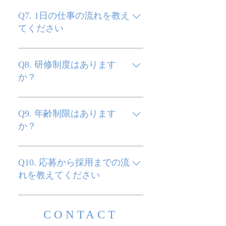
A. 平日は13時〜土日祝日は10
時〜になります。 固定休に追加で
Q7. 1日の仕事の流れを教え
希望休も取得可能なのでプライベ
てください
ートとの両立もしやすい環境で
す。
A. 一例として ・朝礼（完全リモ
ート） ・エリア移動 ・訪問活動
Q8. 研修制度はあります
・夕方に振り返り という流れにな
か？
ります。 効率よく活動できるよう
サポート体制があります。
A. はい、あります。 商品知識や
営業の基礎を学べるマニュアルを
Q9. 年齢制限はあります
用意しています。 最初は先輩と一
か？
緒に回るので安心してスタートで
きます。
A. 特別な年齢制限はありません。
現在は20代〜30代のスタッフが
Q10. 応募から採用までの流
活躍しております。
れを教えてください
A. 弊社の公式LINEより応募後、
担当者からご連絡いたします。 そ
CONTACT
の後、面談（オンラインまたは対