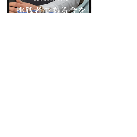
詳しい仕事内容や収入の事例などぶっちゃけ話も
​お答えできます。
あなたからのお問い合わせをお待ちしております。
TURN YOUR CHALLENGE
TURN YOUR CHALLENGE
INTO A FUTURE YOU'RE PROUD OF.
INTO A FUTURE YOU'RE PROUD OF.
株式会社Hoalloで​​
​その挑戦を誇れる未来に。
ご応募・採用に関するお問い合わせはこちらから
ENTRY→］